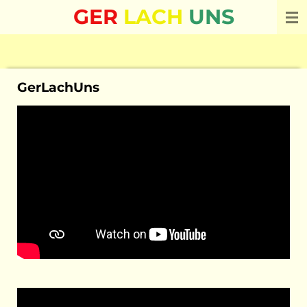
GER
LACH
UNS
Ga
direct
naar
de
hoofdinhoud
GerLachUns